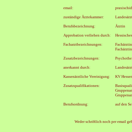
email:
praxischid
zuständige Ärztekammer:
Landesärz
Berufsbezeichnung:
Ärztin
Approbation verliehen durch:
Hessisches
Facharztbezeichnungen:
Fachärzti
Fachärztin
Zusatzbezeichnungen:
Psychother
anerkannt durch:
Landesärz
Kassenärztliche Vereinigung:
KV Hesse
Zusatzqualifikationen:
Basisquali
Gruppenan
Gruppenan
Berufsordnung:
auf den Se
Weder schriftlich noch per email g